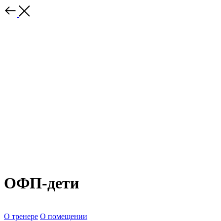
ОФП-дети
О тренере
О помещении