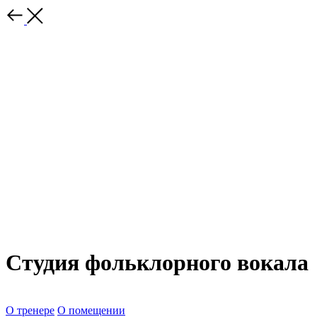
Студия фольклорного вокала
О тренере
О помещении